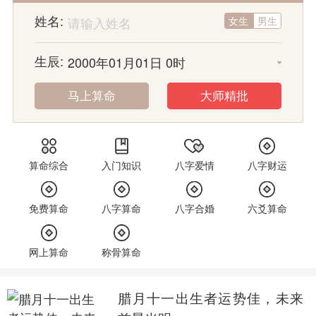
姓名:
女生
男生
生辰:
马上算命
大师精批
算命综合
入门知识
八字爱情
八字财运
免费算命
八字算命
八字合婚
六爻算命
网上算命
称骨算命
腊月十一出生者运势佳，未来