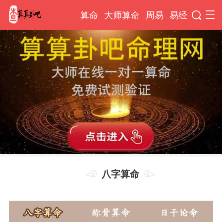
算命
大师算命
周易
易经
八字算命