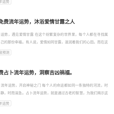
年运势
势
免费流年运势，沐浴爱情甘露之人
年运势，遇见爱情甘露 在这个纷繁复杂的世界里，每个人都在寻找属
自己的那份幸福。有人说，爱情如同甘露，滋润着我们的心田。而在这
充满变数的流年中，有些人有幸沐浴在爱情的甘露之中，收获满满的甜
易预测
与幸福
费占卜流年运势，洞察吉凶祸福。
卜流年运势，开启神秘之门 每个人的命运都如同一条独特的河流，时
平静，时而湍急。占卜流年运势，就是通过古老的智慧，为我们揭示这
年内的人生走向，洞察吉凶祸福，指引我们走向更加美好的未
年运势