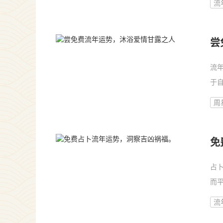
流
运
尝
流
于
个
周
蜜
免
占
而
一
流