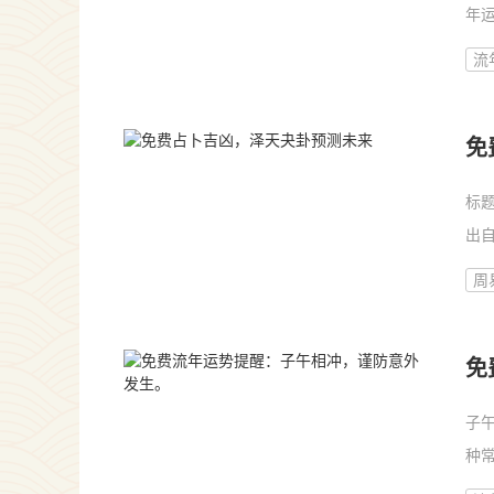
年
析
流
的
免
标
出
成
周
泽
免
子
种
（