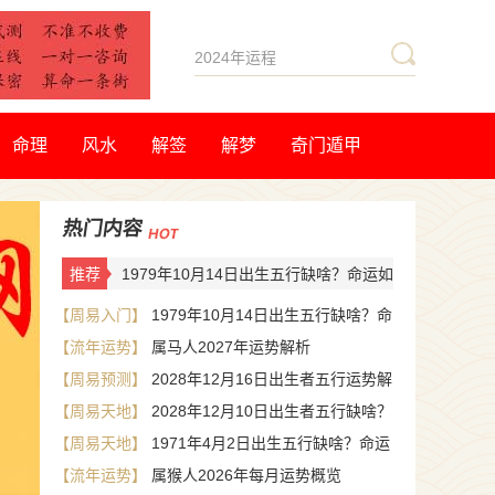
命理
风水
解签
解梦
奇门遁甲
热门内容
推荐
1979年10月14日出生五行缺啥？命运如
何？
【周易入门】
1979年10月14日出生五行缺啥？命
【流年运势】
属马人2027年运势解析
运如何？
【周易预测】
2028年12月16日出生者五行运势解
【周易天地】
2028年12月10日出生者五行缺啥？
析：命运吉凶预兆
【周易天地】
1971年4月2日出生五行缺啥？命运
命运解析好坏揭秘！
【流年运势】
属猴人2026年每月运势概览
解析一语道破！