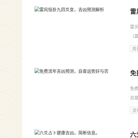
雷
雷
（
四
周
味
免
免
总
费
流
解
六