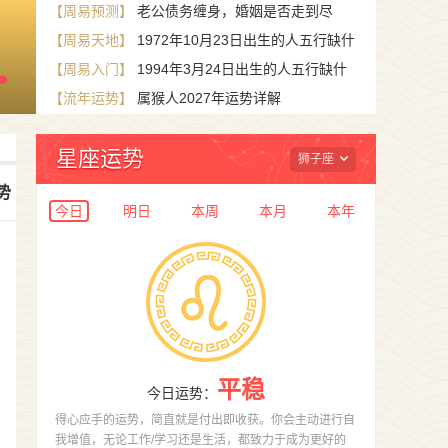
【周易预测】
老公债务缠身，婚姻是否走到尽
【周易天地】
1972年10月23日出生的人五行缺什
头？
【周易入门】
1994年3月24日出生的人五行缺什
么？命运如何？
善若吉命理网-弘扬传统国学-仅供娱
【流年运势】
属猴人2027年运势详解
么？命运解析
星座运势
狮子座
势
+
今日
明日
本周
本月
本年
平稳
今日运势
：
得心应手的运势，简直就是付出即收获。你会主动进行自
我增值，无论工作/学习还是生活，都致力于成为更好的