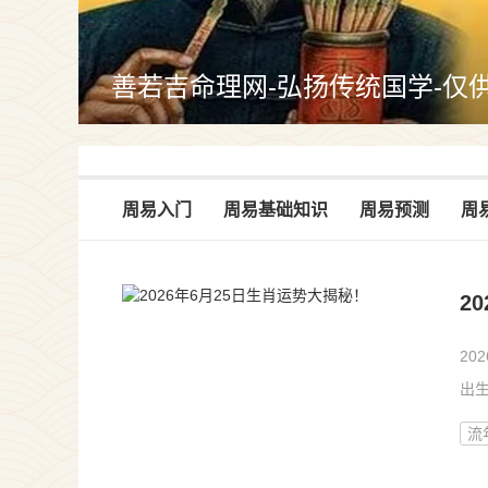
善若吉命理网-弘扬传统国学-仅
周易入门
周易基础知识
周易预测
周
2
20
出生
人
流