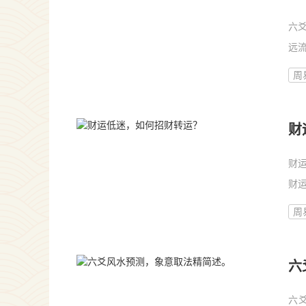
六
远
康
周
康
财
财
财
原因
周
六
六