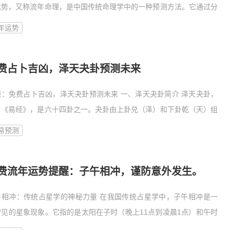
运势，又称流年命理，是中国传统命理学中的一种预测方法。它通过分
个人出生年份的天干地支，结合当年的天干地支，来预测个人在一年中
年运势
运势
费占卜吉凶，泽天夬卦预测未来
题：免费占卜吉凶，泽天夬卦预测未来 一、泽天夬卦简介 泽天夬卦，
自《易经》，是六十四卦之一。夬卦由上卦兑（泽）和下卦乾（天）组
，象征着泽水之上，天空辽阔。此卦寓意着光明磊落，决断果断，有如
易预测
水滋
费流年运势提醒：子午相冲，谨防意外发生。
午相冲：传统占星学的神秘力量 在我国传统占星学中，子午相冲是一
常见的星象现象。它指的是太阳在子时（晚上11点到凌晨1点）和午时
中午11点到下午1点）之间形成的对冲格局。这种星象被认为会对人的