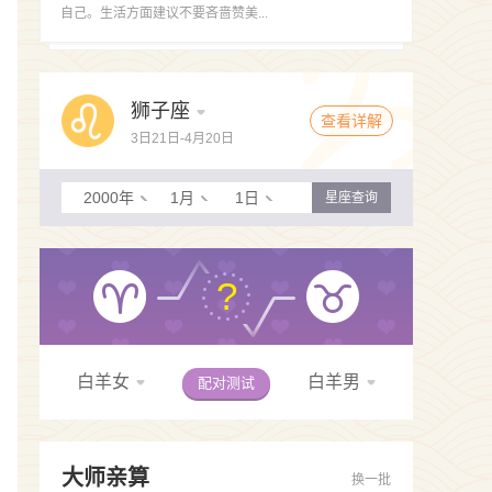
自己。生活方面建议不要吝啬赞美...
狮子座
查看详解
3日21日-4月20日
2000年
1月
1日
星座查询
?
白羊女
白羊男
配对测试
大师亲算
换一批