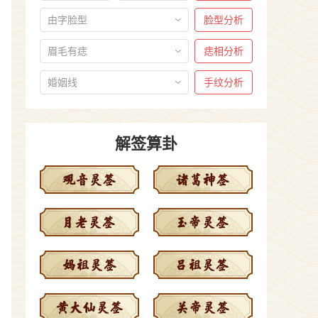
由字脸型
脸型分析
眉毛有痣
痣相分析
婚姻线
手纹分析
解签算卦