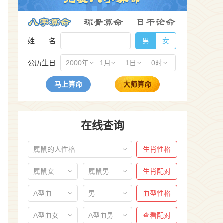
姓 名
男
女
公历生日
2000年
1月
1日
0时
马上算命
大师算命
在线查询
属鼠的人性格
生肖性格
属鼠女
属鼠男
生肖配对
A型血
男
血型性格
A型血女
A型血男
查看配对