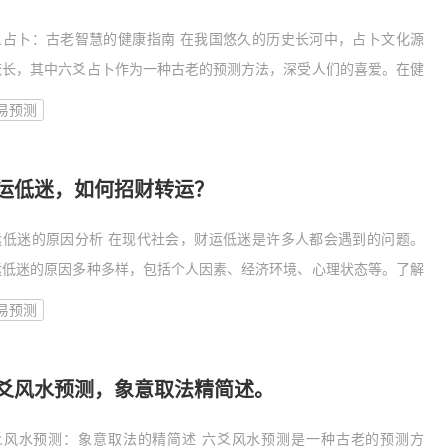
爻占卜：古老智慧的健康指南 在我国悠久的历史长河中，占卜文化源
流长，其中六爻占卜作为一种古老的预测方法，深受人们的喜爱。在健
问题上，六爻占卜也能为我们提供一定的指引，帮助我们了解自身的健
易预测
状况，
运低迷，如何招财转运？
运低迷的原因分析 在现代社会，财运低迷是许多人都会遇到的问题。
运低迷的原因多种多样，包括个人因素、经济环境、心理状态等。了解
有助于我们更有针对性地进行招财转运。 个人因素 1. 消费观念不
易预测
爻风水预测，象意取法精简述。
爻风水预测：象意取法的精简述 六爻风水预测是一种古老的预测方