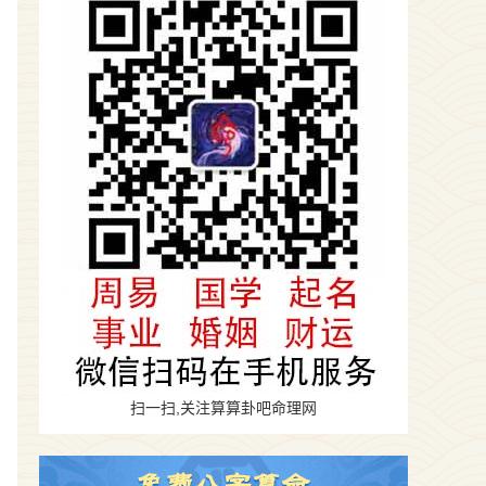
扫一扫,关注算算卦吧命理网