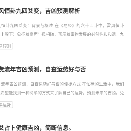
风恒卦九四爻变，吉凶预测解析
风恒卦九四爻变：背景与概述 在《易经》的六十四卦中，雷风恒卦
震上巽下）象征着雷声与风相随，预示着事物发展的必然性和和谐。九
爻的变爻是关键所在，它关乎卦象的吉凶预测。雷风恒卦九四爻变，意
易预测
着在卦象
费流年吉凶预测，自查运势好与否
费流年吉凶预测：自查运势好与否的便捷方式 在忙碌的生活中，我们
是希望能找到一种简单的方式来了解自己的运势，预测未来的吉凶。免
流年吉凶预测就是这样一种便捷的方法，它可以帮助我们自查运势，了
年运势
自己的
爻占卜健康吉凶，简断信息。