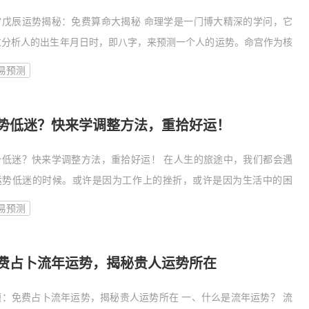
宫戊辰运势揭秘：免费算命大揭秘 命理学是一门博大精深的学问，它
过分析人的出生年月日时，即八字，来预测一个人的运势。命宫作为核
，对于一个人的整体运势有着重要的影响。今天，
易预测
势低迷？快来学调整方法，重拾好运！
势低迷？快来学调整方法，重拾好运！ 在人生的旅途中，我们都会遇
运势低迷的时候。或许是因为工作上的挫折，或许是因为生活中的困
，又或许是因为内心的焦虑。当运势低迷时，我们往往会感到迷茫和无
易预测
。但请记
费占卜流年运势，揭秘贵人运势所在
题：免费占卜流年运势，揭秘贵人运势所在 一、什么是流年运势？ 流