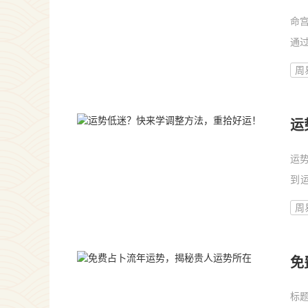
命
通
心
周
运
运
到
扰
周
助
免
标