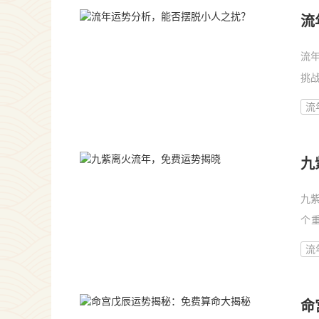
流
流
挑
脱
流
是
九
九
个
点
流
费
命