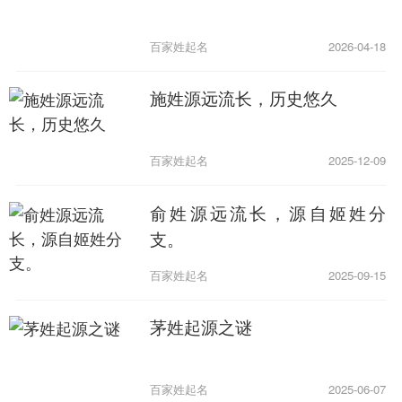
百家姓起名
2026-04-18
施姓源远流长，历史悠久
百家姓起名
2025-12-09
俞姓源远流长，源自姬姓分
支。
百家姓起名
2025-09-15
茅姓起源之谜
百家姓起名
2025-06-07