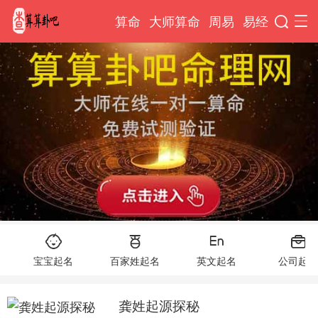
算命
大师算命
周易
易经
宝宝起名
百家姓起名
英文起名
公司起
龚姓起源探秘