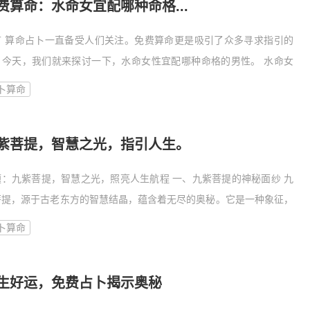
费算命：水命女宜配哪种命格...
言 算命占卜一直备受人们关注。免费算命更是吸引了众多寻求指引的
。今天，我们就来探讨一下，水命女性宜配哪种命格的男性。 水命女
的特点 水命女性，顾名思义，其命格以水为主。水命女
卜算命
紫菩提，智慧之光，指引人生。
题：九紫菩提，智慧之光，照亮人生航程 一、九紫菩提的神秘面纱 九
菩提，源于古老东方的智慧结晶，蕴含着无尽的奥秘。它是一种象征，
表着无尽的智慧和力量。九紫，即九种颜色的光芒，代表着宇宙间的万
卜算命
万物
生好运，免费占卜揭示奥秘