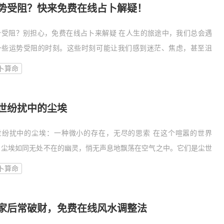
势受阻？快来免费在线占卜解疑！
势受阻？别担心，免费在线占卜来解疑 在人生的旅途中，我们总会遇
一些运势受阻的时刻。这些时刻可能让我们感到迷茫、焦虑，甚至沮
。但别担心，现在有一个简单的方法可以帮助你解疑——那就是免费在
卜算命
占卜。以
世纷扰中的尘埃
世纷扰中的尘埃：一种微小的存在，无尽的思索 在这个喧嚣的世界
，尘埃如同无处不在的幽灵，悄无声息地飘荡在空气之中。它们是尘世
扰的见证者，也是我们内心世界的映射。尘埃，这种微小的存在，引发
卜算命
我们无尽
家后常破财，免费在线风水调整法