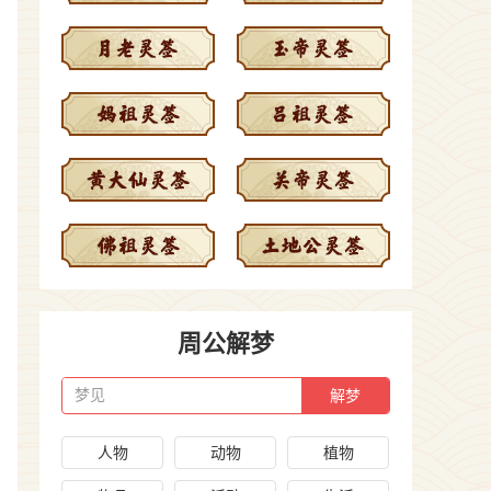
周公解梦
梦见
人物
动物
植物