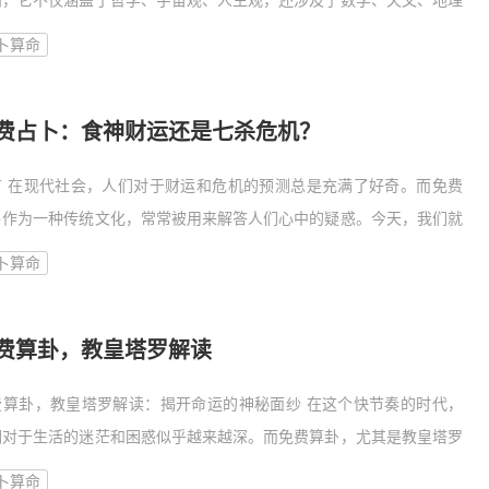
问，它不仅涵盖了哲学、宇宙观、人生观，还涉及了数学、天文、地理
多个领域。梅花易掌眼，易解难解通，正是易学中的一
卜算命
费占卜：食神财运还是七杀危机？
言 在现代社会，人们对于财运和危机的预测总是充满了好奇。而免费
卜作为一种传统文化，常常被用来解答人们心中的疑惑。今天，我们就
探讨一下，食神财运与七杀危机，究竟哪个更可能降临在我们的生活
卜算命
 食神
费算卦，教皇塔罗解读
费算卦，教皇塔罗解读：揭开命运的神秘面纱 在这个快节奏的时代，
们对于生活的迷茫和困惑似乎越来越深。而免费算卦，尤其是教皇塔罗
读，成为了许多人寻求心灵慰藉和指引的途径。今天，就让我们一起来
卜算命