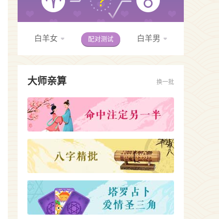
?
白羊女
白羊男
配对测试
大师亲算
换一批