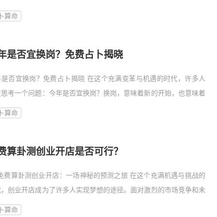
。关于晚婚的命理特征，更是人们关注的焦点。下面，就让
卜算命
年是否宜换岗？免费占卜揭晓
年是否宜换岗？免费占卜揭晓 在这个充满变革与机遇的时代，许多人
在思考一个问题：今年是否宜换岗？换岗，意味着新的开始，也意味着
能的风险。为了帮助大家解答这一疑惑，我们特别邀请了一位占卜大师
卜算命
行免费
费算卦测创业开店是否可行？
# 免费算卦测创业开店：一场神秘的预测之旅 在这个充满机遇与挑战的
代，创业开店成为了许多人实现梦想的途径。面对激烈的市场竞争和未
的风险，许多人都会犹豫不决。这时，免费算卦测创业开店便成了一种
卜算命