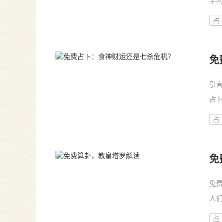
学
等
占
免
引
占
来
占
中。
免
免
人
解
占