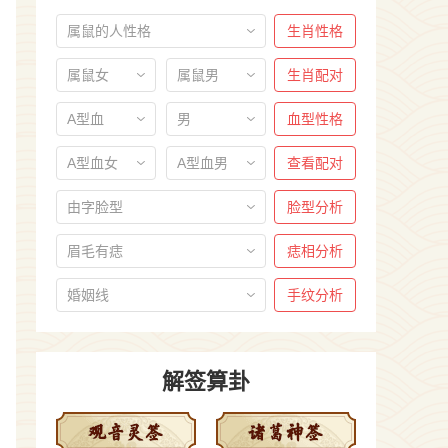
属鼠的人性格
生肖性格
属鼠女
属鼠男
生肖配对
A型血
男
血型性格
A型血女
A型血男
查看配对
由字脸型
脸型分析
眉毛有痣
痣相分析
婚姻线
手纹分析
解签算卦