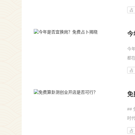
来
占
今
今
都
可
占
进
免
#
时
知
占