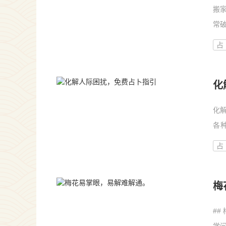
搬
常
响
占
化
化
各
量
占
的
梅
#