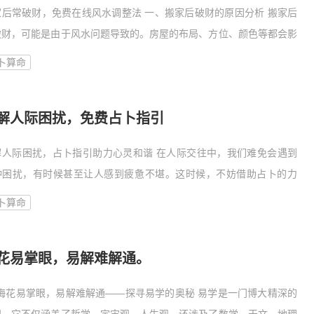
家后常破财，免费在线风水调整法 一、搬家后破财的原因分析 搬家后
破财，可能是由于风水问题导致的。房屋的布局、方位、颜色等都会影
居住者的财运。以下是一些可能导致破财的风水原因： 1.
卜算命
解人际困扰，免费占卜指引
解人际困扰，占卜指引助力心灵和谐 在人际交往中，我们难免会遇到
种困扰，有时候甚至让人感到疲惫不堪。这时候，不妨借助占卜的力
，寻找解决问题的线索，让心灵得到片刻的宁静。以下是一些基于占卜
卜算命
指引，帮
花易掌眼，易解难解通。
# 梅花易掌眼，易解难解通——探寻易学的奥秘 易学是一门博大精深的