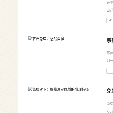
天
自
介
占
密。
茅
茅
到
茅
占
更
免
免
方