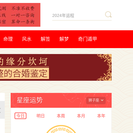
命理
风水
解签
解梦
奇门遁甲
星座运势
狮子座
今日
明日
本周
本月
本年