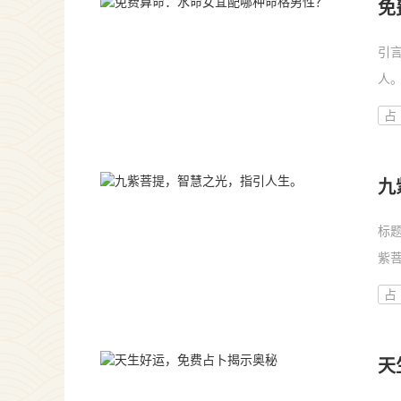
免
引
人
性
占
九
标
紫
代
占
事
天