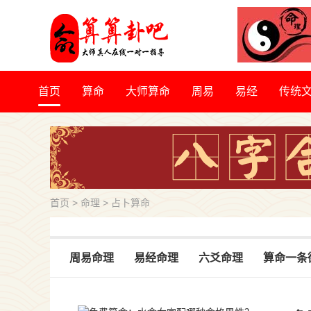
首页
算命
大师算命
周易
易经
传统
首页
>
命理
>
占卜算命
八字命理
周易命理
易经命理
六爻命理
算命一条