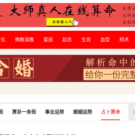
文化
佛教道教
星座
起名
生肖
血型
相术
街
算卦一条街
事业运势
婚姻运势
占卜算命