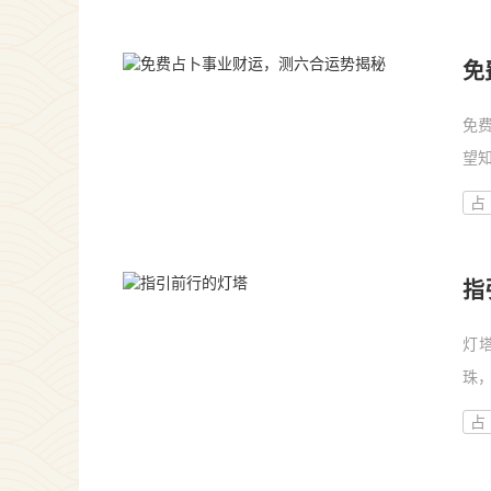
寻
免
免
望
种
占
自
指
灯
珠
来
占
智