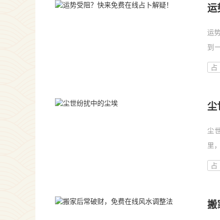
运
运
到
丧
占
线
尘
尘
里
纷
占
了
搬