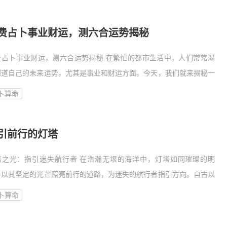
求
费占卜事业财运，测六合运势揭秘
费占卜事业财运，测六合运势揭秘 在繁忙的都市生活中，人们常常渴
知道自己的未来运势，尤其是事业和财运方面。今天，我们就来揭秘一
流行的占卜方法——免费占卜事业财运，通过测六合运势，帮助你了解
卜算命
己的运
引前行的灯塔
塔之光：指引迷失航行者 在浩瀚无垠的海洋中，灯塔如同璀璨的明
，以其坚定的光芒照亮前行的道路，为迷失的航行者指引方向。自古以
，灯塔就是航海者心中最温暖的依靠，它不仅是技术的结晶，更是人类
卜算命
慧的象征