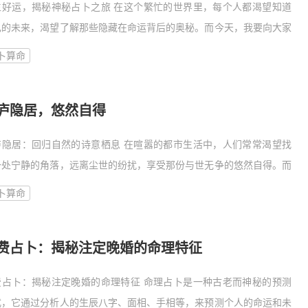
生好运，揭秘神秘占卜之旅 在这个繁忙的世界里，每个人都渴望知道
己的未来，渴望了解那些隐藏在命运背后的奥秘。而今天，我要向大家
绍一种神奇的力量——天生好运，免费占卜，它将揭示你内心深处的秘
卜算命
 一
庐隐居，悠然自得
庐隐居：回归自然的诗意栖息 在喧嚣的都市生活中，人们常常渴望找
一处宁静的角落，远离尘世的纷扰，享受那份与世无争的悠然自得。而
庐隐居，便成为了许多人心中的理想栖息地。它不仅是一种生活方式，
卜算命
是一种
费占卜：揭秘注定晚婚的命理特征
费占卜：揭秘注定晚婚的命理特征 命理占卜是一种古老而神秘的预测
式，它通过分析人的生辰八字、面相、手相等，来预测个人的命运和未