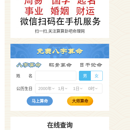
扫一扫,关注算算卦吧命理网
姓 名
男
女
公历生日
2000年
1月
1日
0时
马上算命
大师算命
在线查询