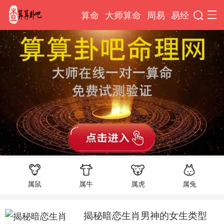
算命
大师算命
周易
易经
属鼠
属牛
属虎
属兔
揭秘暗恋生肖男神的女生类型