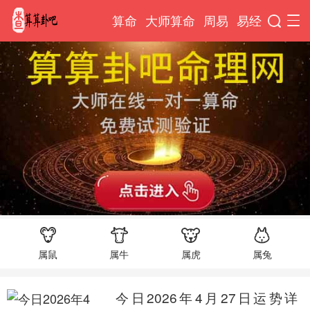
算命
大师算命
周易
易经
属鼠
属牛
属虎
属兔
今日2026年4月27日运势详