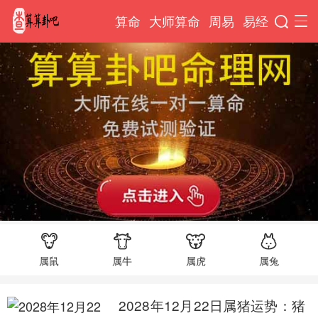
算命
大师算命
周易
易经
属鼠
属牛
属虎
属兔
2028年12月22日属猪运势：猪