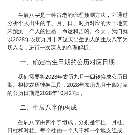
生辰八字是一种古老的命理预测方法，它通过
分析个人出生的年、月、日、时所对应的天干地支
来预测一个人的性格、命运和吉凶。今天，我们就
以2028年农历九月十四这天出生的人的生辰八字为
切入点，进行一次深入的命理解析。
一、确定出生日期的公历对应日期
我们需要将2028年农历九月十四转换成公历日
期。根据农历转换工具，2028年农历九月十四对应
的公历日期是2028年10月27日。
二、生辰八字的构成
生辰八字由四个字组成，分别是年柱、月柱、
日柱和时柱。每个柱由一个天干和一个地支组成，